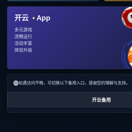
巴洛特利标语庆祝
巴洛特利庆祝
纳尼席尔瓦中场拼抢
10 2011年曼联 1-6 曼城
2011年10月24日2011/12赛季
度，阿圭罗和戴维-席尔瓦各入一球。埃文斯在
9场连胜和25场不败均被终结，曼城8胜1平保
这场比赛成就了“为什么总是
Kaiyun
我
赛在老特拉福德梅开二度，曼联遭遇1930年来主