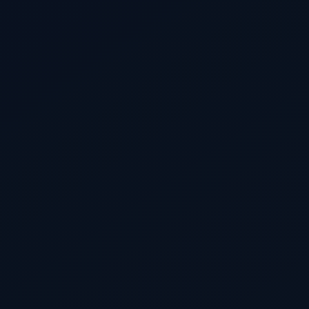
苏
斯
阿
中
最