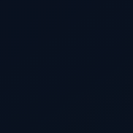
决赛最大比分差距，是欧冠总历史上自1964年皇马总分8比1击败
一次半决赛有7球差距要追溯到联盟杯2001年阿拉维斯9比2凯泽
兰足球超级联赛第3轮曼联主场8比2大胜阿森纳。鲁尼上演帽子戏法，
各入一球。沃尔科特和范佩西进球为阿森纳挽回颜面。
球，也是曼联自1995年3月9比0大胜伊普斯维奇后在单场比赛
联赛0比8输给罗浮堡之后再度单场丢掉8球，也是阿森纳115年来的