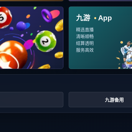
英格兰足球超级联赛曼联主场1比6负于曼城，巴洛特利和哲科双双梅开
下半场伊始被红牌罚下，弗莱彻进球为曼联挽回颜面。曼联联赛主场
持不败继续领跑。
kaiyun app
”的
Kaiyun Sports
巴洛特利，巴神进球不多，但这场
场最大比分失利。2011-2012赛季曼城双杀曼联，最终凭借净胜