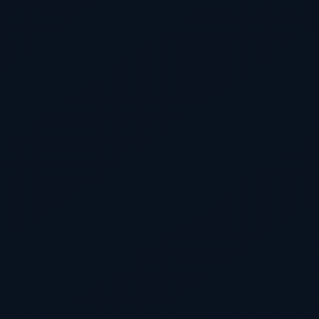
西班牙也被荷兰完爆！”