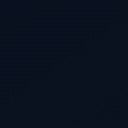
评论列表
（有
113
条评论，
565
人围观）
TRX能量租赁
V
游客
2025-11-28
回复
TRX能量租赁 - 0.8TRX=13
【TAZdAh5LU55aUPPZkgF4r
@xingtahttps://www.23123.top/
TRX能量租赁
V
游客
2025-12-04
回复
TRX能量租赁 - 0.8TRX=13
【TAZdAh5LU55aUPPZkgF4r
@xingtahttps://www.23123.top/
TRX能量租赁
V
游客
2025-12-11
回复