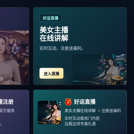
搜索一下
被强调的简单介绍
3