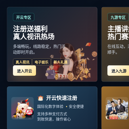
首页
综合球星
篮球新闻
足球赛事
当前位置：
首页
篮球新闻
Kaiyun Sport
正文
Kaiyun Sports-赛后突
话题不断，心理建设被强调的
xjunn
/
2025-11-23
/
565阅读
/
11
V
管理员
此篇文章发布距今已超过