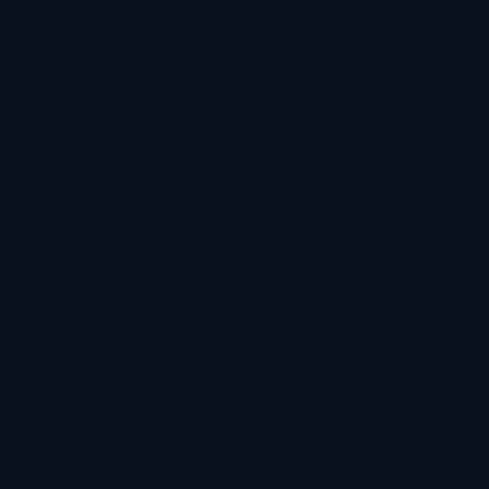
万能量 直接节省80%！无视对方有没有U或者是否交易所- 复制地
upQwg6inQ5J5X】转 0.8 TRX即可0手续费转账！TG机器人频
凉
万能量 直接节省80%！无视对方有没有U或者是否交易所- 复制地
upQwg6inQ5J5X】转 0.8 TRX即可0手续费转账！TG机器人频
地
账次数 直接节省80%！无视对方有没有U或者是否交易所- 复制地
upQwg6inQ5J5X】转 2 TRX即可0手续费转账！TG机器人频道