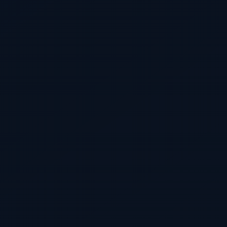
沙
万能量 直接节省80%！无视对方有没有U或者是否交易所- 复制地
upQwg6inQ5J5X】转 0.8 TRX即可0手续费转账！TG机器人频
椅
万能量 直接节省80%！无视对方有没有U或者是否交易所- 复制地
upQwg6inQ5J5X】转 0.8 TRX即可0手续费转账！TG机器人频
板