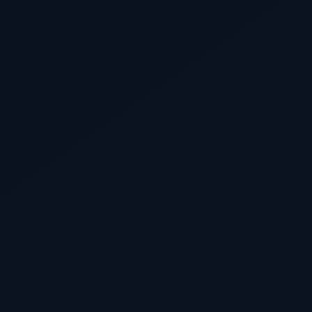
址
道：
席
址
道：
板
址
：
6楼