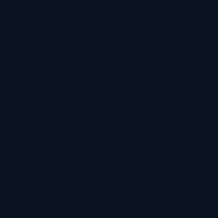
2025-12-19
回复
TRX能量租赁 - 2 TRX=1次转
【TAZdAh5LU55aUPPZkgF4r
@xingtahttps://t.me/xingta
TRX能量租赁
V
游客
2025-12-21
回复
TRX能量租赁 - 2 TRX=1次转
【TAZdAh5LU55aUPPZkgF4r
@xingtahttps://t.me/xingta
quickq
V
游客
2025-12-26
回复
坚持回帖！https://www.quickq9.com
quickq官网
V
游客