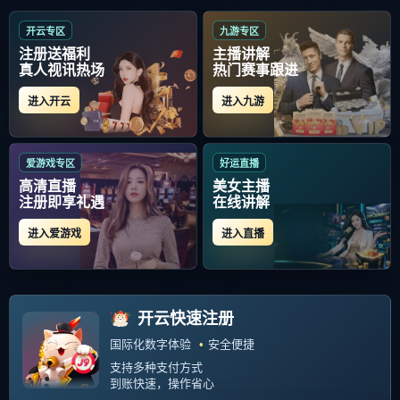
关于
窗口期法国杯传出新动向
的
文章
这是关于 窗口期法国杯传出新动向 标签
的相关文章列表
当前位置：
首页
关于
窗口期法国杯传出新动向
的文章
kaiyun app-包含窗口期法国杯传出新动向，
多特蒙德单刀错失，管理层表态——目标明
确，赛季目标并未改变的词条
2025-12-04
519 阅读
1
共 1 页