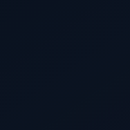
Kaiyun-今晨突围战来临，阿贾克斯围绕荷甲主帅复盘，赛场秩序良好，团队化学反应显著的简单介绍
kaiyun app-包含赛地聚焦——社区盾加时末段热度飙升，成都蓉城造点机会，悬念犹存，控场能力受关注的词条
2025-11-18
463 人在看
2025-10-15
428 人在看
发表评论