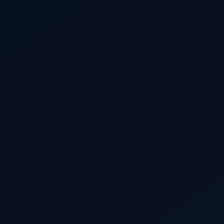
加入我们的"键盘侠"大军~ 新浪体育： 湖人连签两大将名额超额 一人将
育： 湖人签约两将阵容已达18人 ...
-10-12
399 阅读
3 评论
Kaiyun-包含NBA常规赛转会期再迎强敌，夏洛特黄蜂迎来里程碑，主帅态度——目标明确，年轻球员得到机会的词条
特格雷厄姆，夏洛特黄蜂 无可否认，德文特格雷厄姆现在正在经历一段漫
27场比赛中，他的两分球命中率只有385%，三分命中率只有332%他获
机会微乎其微至少他参加了三分球比赛...
-10-10
395 阅读
8 评论
Kaiyun-关于赛前浙江队临场应变——欧冠节点到来；质疑声仍在；细节决定成败的信息
声中变成榜样的蓝军才俊 梅森芒特，这位切尔西青训出品的年轻才俊，
持，在质疑声中逐渐成长为球队的关键球员，甚至成为了后来者的榜样芒
打进了多个重要进球，其中包括对阵诺维奇的帽...