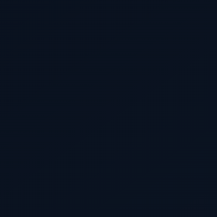
2015年6月
场哨声的响起，
么荡气回肠，却
xjunn
2025
1、202220
篮将在第三阶段
力特第二阶段首
xjunn
2025