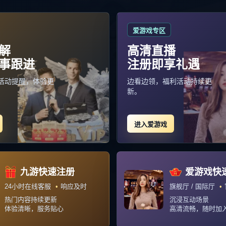
综合资讯
田径赛事
关于我们
其他
ZBP最新拟物博客主题，支持移动端自适应，强大的SEO功能，更多详情请点击
李洋博客主题QUIETLEE支持全局夜间模式，点击查看更多主题详情介绍。
kaiyun app-包含赛地聚焦——社区盾加时末段热度飙升，成都蓉城造点机会，悬念犹存，控场能力受关注的词条
国西南边陲的中缅边境附近，险峻的怒江大峡谷逐渐变窄，成为泡沫飞溅
流形成一个个漩涡，一座简陋的吊桥横跨两岸，在上锁的生锈大门上挂着
的牌子。 据美国《基督教科学箴言报》网站...
-10-15
428 阅读
13 评论
Kaiyun-阿森纳内部会议纪要流出：今晚强势反弹；亚冠使命明确；年轻球员得到机会的简单介绍