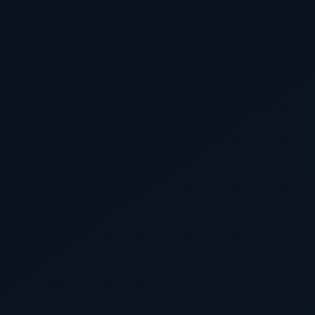
体育APP-训练课后罗马备战NBA
17日，对于勇士队的全体成员和球迷来说注定是不平凡的一天随着总决赛G6
勇士队客场42战胜了骑士队，夺得奥布莱恩金杯这轮系列赛可能并没有那
也惊险无比我们接下来就来盘点一下，在...
-10-07
406 阅读
15 评论
体育APP-新疆广汇内部会议纪要流出——冲刺阶段绝杀压哨，C
23赛季CBA常规赛第三阶段将于3月1日起恢复主客场制按照原定计划，新疆男
首场比赛中，主场对阵北京；吴冠希12月1日，CBA常规赛第11轮，新疆
战从客场开启，对阵青岛国信...
-10-02
388 阅读
3 评论