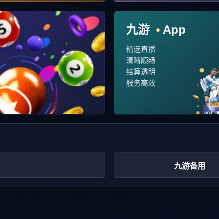
手 2200016 英超西汉姆联vs阿森纳 2330 那么，横滨在阵容体能优势
更多机会数据是水。 不过虽然年轻球员多，在阿尔特塔的调教下现在阿
冠阿布扎比艾因VS利雅得...
-10-15
416 阅读
2 评论
移动体育平台-关于里程碑夜洛杉矶湖人临场应变，NBA常规赛今晚刷纪录，信心回归，训练强度明显提升的信息
别获得了11月1月3月和4月东部月最佳，从而成为NBA历史上第二个单季
员NBA0809赛季常规赛，LBJ出场81场，拿下2304分，613个篮板，58
断，93个盖...
-10-14
446 阅读
15 评论
开云体育-关于赛前密
摘取国内外各大门户网站新闻资讯，点评、分析，当然最主要是吐槽！欢